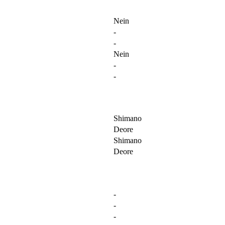
Nein
-
-
Nein
-
-
Shimano
Deore
Shimano
Deore
-
-
-