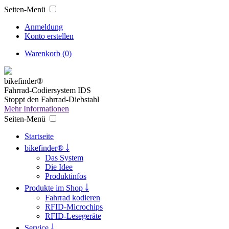
Seiten-Menü
Anmeldung
Konto erstellen
Warenkorb (0)
bikefinder®
Fahrrad-Codiersystem IDS
Stoppt den Fahrrad-Diebstahl
Mehr Informationen
Seiten-Menü
Startseite
bikefinder® ￬
Das System
Die Idee
Produktinfos
Produkte im Shop ￬
Fahrrad kodieren
RFID-Microchips
RFID-Lesegeräte
Service ￬