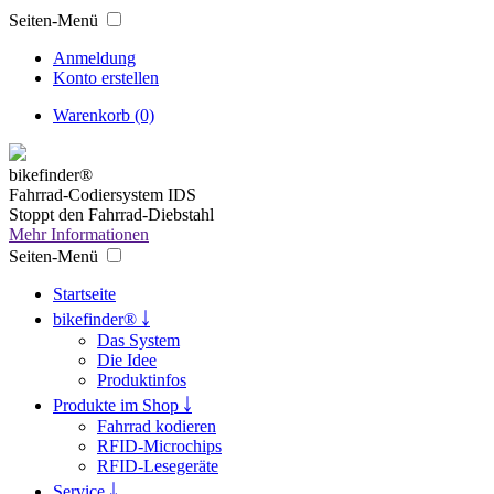
Seiten-Menü
Anmeldung
Konto erstellen
Warenkorb (0)
bikefinder®
Fahrrad-Codiersystem IDS
Stoppt den Fahrrad-Diebstahl
Mehr Informationen
Seiten-Menü
Startseite
bikefinder® ￬
Das System
Die Idee
Produktinfos
Produkte im Shop ￬
Fahrrad kodieren
RFID-Microchips
RFID-Lesegeräte
Service ￬