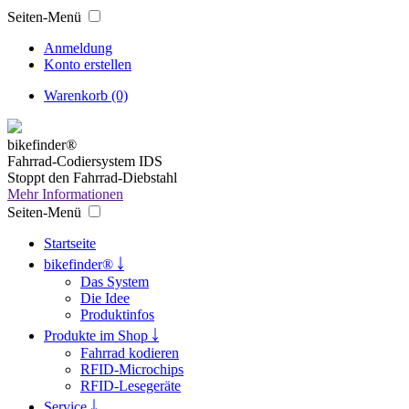
Seiten-Menü
Anmeldung
Konto erstellen
Warenkorb (0)
bikefinder®
Fahrrad-Codiersystem IDS
Stoppt den Fahrrad-Diebstahl
Mehr Informationen
Seiten-Menü
Startseite
bikefinder® ￬
Das System
Die Idee
Produktinfos
Produkte im Shop ￬
Fahrrad kodieren
RFID-Microchips
RFID-Lesegeräte
Service ￬