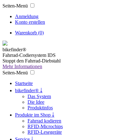
Seiten-Menü
Anmeldung
Konto erstellen
Warenkorb (0)
bikefinder®
Fahrrad-Codiersystem IDS
Stoppt den Fahrrad-Diebstahl
Mehr Informationen
Seiten-Menü
Startseite
bikefinder® ￬
Das System
Die Idee
Produktinfos
Produkte im Shop ￬
Fahrrad kodieren
RFID-Microchips
RFID-Lesegeräte
Service ￬