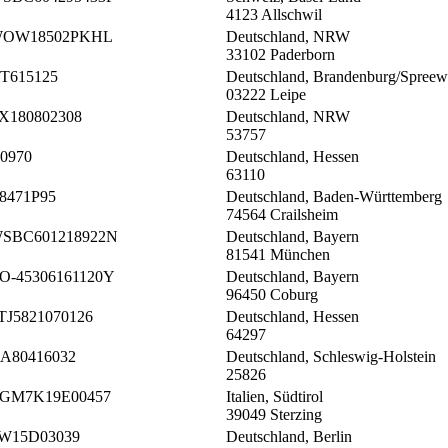
4123 Allschwil
OW18502PKHL
Deutschland, NRW
33102 Paderborn
T615125
Deutschland, Brandenburg/Spreew
03222 Leipe
X180802308
Deutschland, NRW
53757
0970
Deutschland, Hessen
63110
8471P95
Deutschland, Baden-Württemberg
74564 Crailsheim
SBC601218922N
Deutschland, Bayern
81541 München
O-45306161120Y
Deutschland, Bayern
96450 Coburg
TJ5821070126
Deutschland, Hessen
64297
A80416032
Deutschland, Schleswig-Holstein
25826
GM7K19E00457
Italien, Südtirol
39049 Sterzing
W15D03039
Deutschland, Berlin