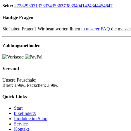
Seite:
27
28
29
30
31
32
33
34
35
36
37
38
39
40
41
42
43
44
45
46
47
Häufige Fragen
Sie haben Fragen? Wir beantworten Ihnen in
unserer FAQ
die meiste
Zahlungsmethoden
Versand
Unsere Pauschale:
Brief: 1,99€, Päckchen: 3,99€
Quick Links
Start
bikefinder®
Produkte im Shop
Service
Kontakt