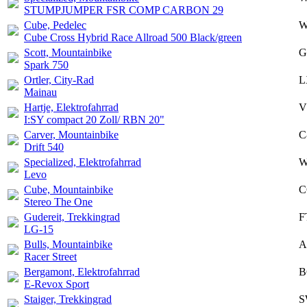
STUMPJUMPER FSR COMP CARBON 29
Cube, Pedelec
W
Cube Cross Hybrid Race Allroad 500 Black/green
Scott, Mountainbike
G
Spark 750
Ortler, City-Rad
L
Mainau
Hartje, Elektrofahrrad
V
I:SY compact 20 Zoll/ RBN 20"
Carver, Mountainbike
C
Drift 540
Specialized, Elektrofahrrad
W
Levo
Cube, Mountainbike
C
Stereo The One
Gudereit, Trekkingrad
F
LG-15
Bulls, Mountainbike
A
Racer Street
Bergamont, Elektrofahrrad
B
E-Revox Sport
Staiger, Trekkingrad
S