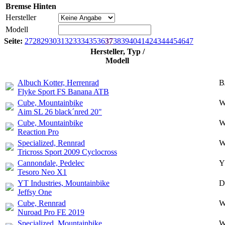
Bremse Hinten
Hersteller
Modell
Seite:
27
28
29
30
31
32
33
34
35
36
37
38
39
40
41
42
43
44
45
46
47
Hersteller, Typ /
Modell
Albuch Kotter, Herrenrad
B
Flyke Sport FS Banana ATB
Cube, Mountainbike
W
Aim SL 26 black´nred 20"
Cube, Mountainbike
W
Reaction Pro
Specialized, Rennrad
W
Tricross Sport 2009 Cyclocross
Cannondale, Pedelec
Y
Tesoro Neo X1
YT Industries, Mountainbike
D
Jeffsy One
Cube, Rennrad
W
Nuroad Pro FE 2019
Specialized, Mountainbike
W