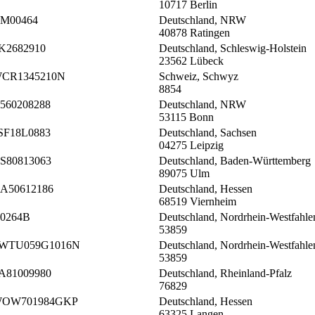
10717 Berlin
M00464
Deutschland, NRW
40878 Ratingen
K2682910
Deutschland, Schleswig-Holstein
23562 Lübeck
CR1345210N
Schweiz, Schwyz
8854
560208288
Deutschland, NRW
53115 Bonn
SF18L0883
Deutschland, Sachsen
04275 Leipzig
S80813063
Deutschland, Baden-Württemberg
89075 Ulm
A50612186
Deutschland, Hessen
68519 Viernheim
0264B
Deutschland, Nordrhein-Westfahle
53859
WTU059G1016N
Deutschland, Nordrhein-Westfahle
53859
A81009980
Deutschland, Rheinland-Pfalz
76829
OW701984GKP
Deutschland, Hessen
63325 Langen