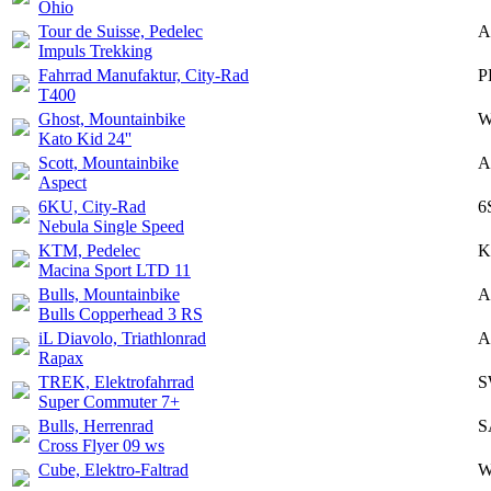
Ohio
Tour de Suisse, Pedelec
A
Impuls Trekking
Fahrrad Manufaktur, City-Rad
P
T400
Ghost, Mountainbike
W
Kato Kid 24''
Scott, Mountainbike
A
Aspect
6KU, City-Rad
6
Nebula Single Speed
KTM, Pedelec
K
Macina Sport LTD 11
Bulls, Mountainbike
A
Bulls Copperhead 3 RS
iL Diavolo, Triathlonrad
A
Rapax
TREK, Elektrofahrrad
S
Super Commuter 7+
Bulls, Herrenrad
S
Cross Flyer 09 ws
Cube, Elektro-Faltrad
W