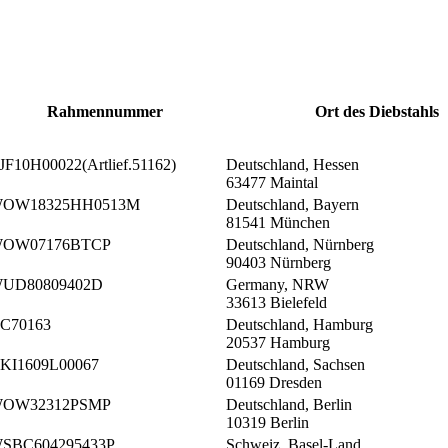
Rahmennummer
Ort des Diebstahls
JF10H00022(Artlief.51162)
Deutschland, Hessen
63477 Maintal
OW18325HH0513M
Deutschland, Bayern
81541 München
OW07176BTCP
Deutschland, Nürnberg
90403 Nürnberg
UD80809402D
Germany, NRW
33613 Bielefeld
C70163
Deutschland, Hamburg
20537 Hamburg
KI1609L00067
Deutschland, Sachsen
01169 Dresden
OW32312PSMP
Deutschland, Berlin
10319 Berlin
SBC604295433P
Schweiz, Basel-Land