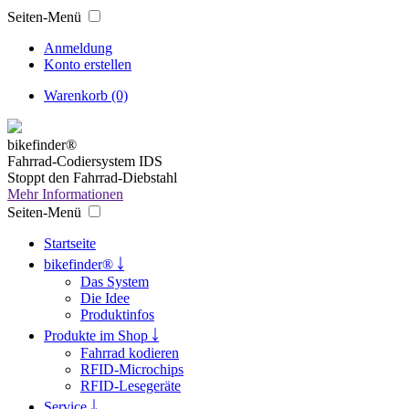
Seiten-Menü
Anmeldung
Konto erstellen
Warenkorb (0)
bikefinder®
Fahrrad-Codiersystem IDS
Stoppt den Fahrrad-Diebstahl
Mehr Informationen
Seiten-Menü
Startseite
bikefinder® ￬
Das System
Die Idee
Produktinfos
Produkte im Shop ￬
Fahrrad kodieren
RFID-Microchips
RFID-Lesegeräte
Service ￬