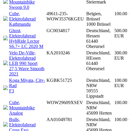
Mountainbike
Steiermark
Swoop 9.0
Cube,
49611-235-
Belgien,
100.00 €
Elektrofahrrad
WOW35376KGEU
Brüssel
Kathmandu
1000 Brüssel
Ghost,
GC0034817
Deutschland,
500.00
Elektrofahrrad
Hessen
EUR
HybRide Lector
61440
S6.7+ LC 2020 M
Oberursel
Velo De-Ville,
KA2010246
Deutschland,
300.00
Elektrofahrrad
HEssen
EUR
LEB 990 Sport
61440
27,5 Wave Smooth
Oberursel
2021
Koga Miyata, City-
KGBK51725
Deutschland,
100.00
Rad
NRW
EUR
F3
59555
Lippstadt
Cube,
WOW29609XSEV
Deutschland,
100.00 €
Mountainbike
NRW
Analog
45699 Herten
Bulls,
AA01049781
Deutschland,
100.00 €
Elektrofahrrad
NRW
Cross Evo
45699 Herten