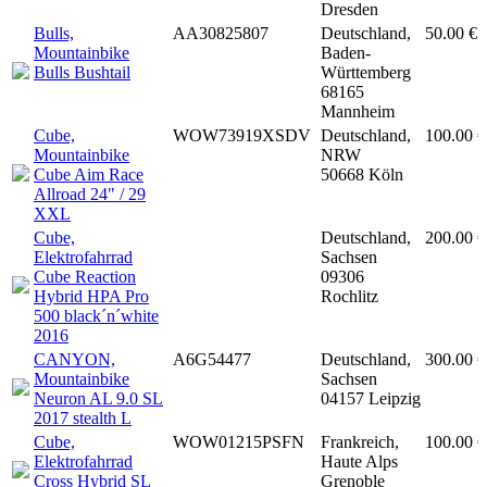
Dresden
Bulls,
AA30825807
Deutschland,
50.00 €
Mountainbike
Baden-
Bulls Bushtail
Württemberg
68165
Mannheim
Cube,
WOW73919XSDV
Deutschland,
100.00 €
Mountainbike
NRW
Cube Aim Race
50668 Köln
Allroad 24" / 29
XXL
Cube,
Deutschland,
200.00 €
Elektrofahrrad
Sachsen
Cube Reaction
09306
Hybrid HPA Pro
Rochlitz
500 black´n´white
2016
CANYON,
A6G54477
Deutschland,
300.00 €
Mountainbike
Sachsen
Neuron AL 9.0 SL
04157 Leipzig
2017 stealth L
Cube,
WOW01215PSFN
Frankreich,
100.00 €
Elektrofahrrad
Haute Alps
Cross Hybrid SL
Grenoble