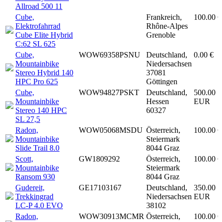
Allroad 500 11
Cube,
Frankreich,
100.00 €
Elektrofahrrad
Rhône-Alpes
Cube Elite Hybrid
Grenoble
C:62 SL 625
Cube,
WOW69358PSNU
Deutschland,
0.00 €
Mountainbike
Niedersachsen
Stereo Hybrid 140
37081
HPC Pro 625
Göttingen
Cube,
WOW94827PSKT
Deutschland,
500.00
Mountainbike
Hessen
EUR
Stereo 140 HPC
60327
SL 27,5
Radon,
WOW05068MSDU
Österreich,
100.00 €
Mountainbike
Steiermark
Slide Trail 8.0
8044 Graz
Scott,
GW1809292
Österreich,
100.00 €
Mountainbike
Steiermark
Ransom 930
8044 Graz
Gudereit,
GE17103167
Deutschland,
350.00
Trekkingrad
Niedersachsen
EUR
LC-P 4.0 EVO
38102
Radon,
WOW30913MCMR
Österreich,
100.00 €