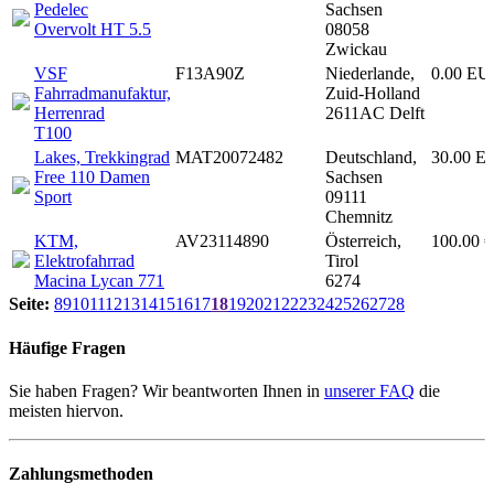
Pedelec
Sachsen
Overvolt HT 5.5
08058
Zwickau
VSF
F13A90Z
Niederlande,
0.00 EU
Fahrradmanufaktur,
Zuid-Holland
Herrenrad
2611AC Delft
T100
Lakes, Trekkingrad
MAT20072482
Deutschland,
30.00 Eu
Free 110 Damen
Sachsen
Sport
09111
Chemnitz
KTM,
AV23114890
Österreich,
100.00 €
Elektrofahrrad
Tirol
Macina Lycan 771
6274
Seite:
8
9
10
11
12
13
14
15
16
17
18
19
20
21
22
23
24
25
26
27
28
Häufige Fragen
Sie haben Fragen? Wir beantworten Ihnen in
unserer FAQ
die
meisten hiervon.
Zahlungsmethoden