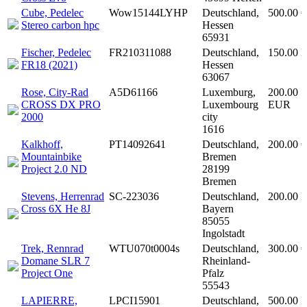
Cube, Pedelec
Wow15144LYHP
Deutschland,
500.00 €
Stereo carbon hpc
Hessen
65931
Fischer, Pedelec
FR210311088
Deutschland,
150.00 
FR18 (2021)
Hessen
63067
Rose, City-Rad
A5D61166
Luxemburg,
200.00
CROSS DX PRO
Luxembourg
EUR
2000
city
1616
Kalkhoff,
PT14092641
Deutschland,
200.00 €
Mountainbike
Bremen
Project 2.0 ND
28199
Bremen
Stevens, Herrenrad
SC-223036
Deutschland,
200.00 
Cross 6X He 8J
Bayern
85055
Ingolstadt
Trek, Rennrad
WTU070t0004s
Deutschland,
300.00 €
Domane SLR 7
Rheinland-
Project One
Pfalz
55543
LAPIERRE,
LPCI15901
Deutschland,
500.00 