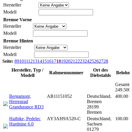
Hersteller
Modell
Bremse Vorne
Hersteller
Modell
Bremse Hinten
Hersteller
Modell
Seite:
8
9
10
11
12
13
14
15
16
17
18
19
20
21
22
23
24
25
26
27
28
Hersteller, Typ /
Ort des
Rahmennummer
Belohn
Modell
Diebstahls
Gesamt
249.500
Bergamont,
AB11151052
Deutschland,
400.00 €
Herrenrad
Bremen
Grandurance RD3
28199
Bremen
Haibike, Pedelec
AY3AH9A520-C
Deutschland,
100.00 
Hardnine 6.0
Sachsen
01279